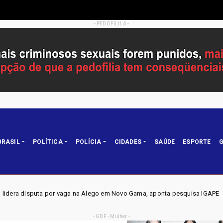
- PEDOFILILA -
BRASIL
POLÍTICA
POLÍCIA
CIDADES
SAÚDE
ESPORTE
G
 Alego em Novo Gama, aponta pesquisa IGAPE
ELEIÇÕES DF
Política
- GDF - Mulher -