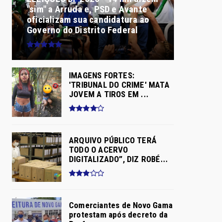
"sim" a Arruda e, PSD e Avante
oficializam sua candidatura ao
Governo do Distrito Federal
IMAGENS FORTES:
'TRIBUNAL DO CRIME' MATA
JOVEM A TIROS EM ...
ARQUIVO PÚBLICO TERÁ
TODO O ACERVO
DIGITALIZADO”, DIZ ROBÉ...
Comerciantes de Novo Gama
protestam após decreto da