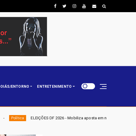
OIÁS/ENTORNO
ENTRETENIMENTO
 2026 - Mobiliza aposta em nominata completa e mira eleger três deputado