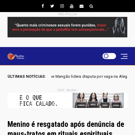
- PEDOFILILA -
ne Mangão lidera disputa por vaga na Alego em Novo Gama, aponta pesqui
ÚLTIMAS NOTÍCIAS:
- GDF - Mulher -
Menino é resgatado após denúncia de
maus-tratos em rituais espirituais