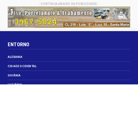
- CONTINUA ABAIXO DA PUBLICIDADE -
ENTORNO
ALEXANIA
CIDADE OCIDENTAL
GOIÂNIA
LUZIÂNIA
NOVO GAMA
VALPARAISO DE GOIÁS
VEJA TAMBÉM
CELEBRIDADES
JUSTIÇA
OBITUÁRIO
OPINIÃO
SANTA MARIA