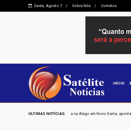
Sexta, Agosto 7
Sobre Nós
Contatos
INÍCIO
 disputa por vaga na Alego em Novo Gama, aponta pesquisa IGAPE
ÚLTIMAS NOTÍCIAS:
P