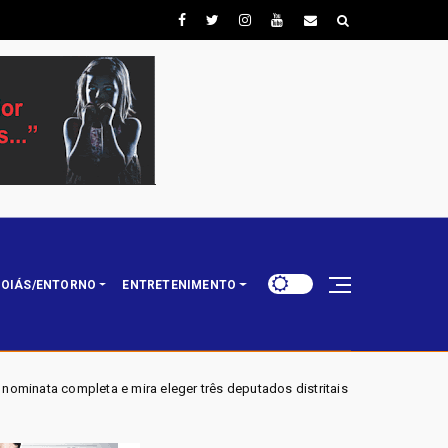
OIÁS/ENTORNO
ENTRETENIMENTO
 eleger três deputados distritais em 2026
Exclusivo: caixa
Brasil