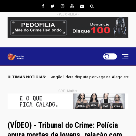
- PEDOFILILA -
o lidera disputa por vaga na Alego em Novo Gama, aponta pesquisa IGAP
ÚLTIMAS NOTÍCIAS:
- GDF - Mulher -
(VÍDEO) - Tribunal do Crime: Polícia
apura mortes de jovens, relação com