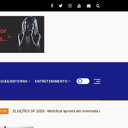
OIÁS/ENTORNO
ENTRETENIMENTO
 Mobiliza aposta em nominata completa e mira eleger três deputados distr