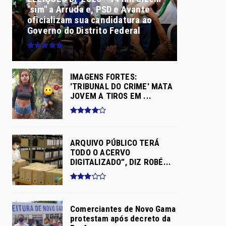
"sim" a Arruda e, PSD e Avante
oficializam sua candidatura ao
Governo do Distrito Federal
IMAGENS FORTES:
'TRIBUNAL DO CRIME' MATA
JOVEM A TIROS EM ...
ARQUIVO PÚBLICO TERÁ
TODO O ACERVO
DIGITALIZADO”, DIZ ROBÉ...
Comerciantes de Novo Gama
protestam após decreto da