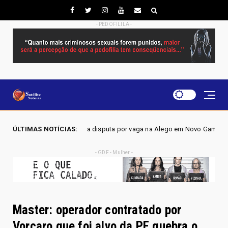
- PEDOFILILA -
dera disputa por vaga na Alego em Novo Gama, aponta pesquisa IGAPE
ÚLTIMAS NOTÍCIAS:
- GDF - Mulher -
Master: operador contratado por
Vorcaro que foi alvo da PF quebra o