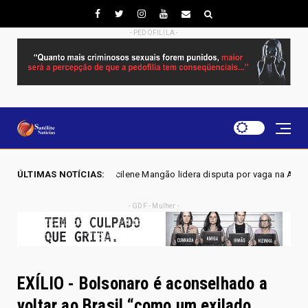
- PEDOFILILA -
- Joscilene Mangão lidera disputa por vaga na Alego em Novo Gama, apo
ÚLTIMAS NOTÍCIAS:
- GDF - Mulher -
EXÍLIO - Bolsonaro é aconselhado a
voltar ao Brasil “como um exilado