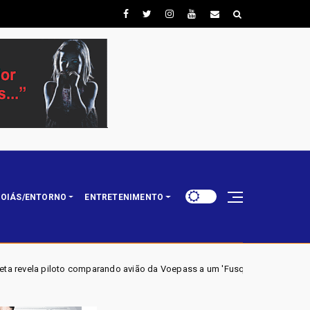
OIÁS/ENTORNO
ENTRETENIMENTO
parando avião da Voepass a um 'Fusquinha' e admitindo falha no sistema de