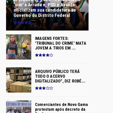
"sim" a Arruda e, PSD e Avante
oficializam sua candidatura ao
Governo do Distrito Federal
IMAGENS FORTES:
'TRIBUNAL DO CRIME' MATA
JOVEM A TIROS EM ...
ARQUIVO PÚBLICO TERÁ
TODO O ACERVO
DIGITALIZADO”, DIZ ROBÉ...
Comerciantes de Novo Gama
protestam após decreto da