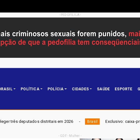
- PEDOFILILA -
BRASIL
POLÍTICA
POLÍCIA
CIDADES
SAÚDE
ESPORTE
G
stritais em 2026
Exclusivo: caixa-preta revela piloto com
Brasil
- GDF - Mulher -