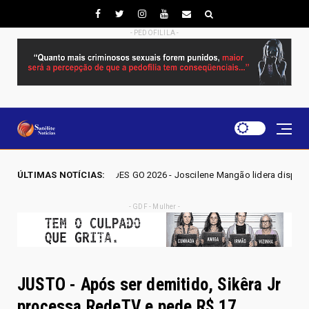
- PEDOFILILA -
ELEIÇÕES GO 2026 - Joscilene Mangão lidera disputa por vaga na Alego
ÚLTIMAS NOTÍCIAS:
- GDF - Mulher -
JUSTO - Após ser demitido, Sikêra Jr
processa RedeTV e pede R$ 17