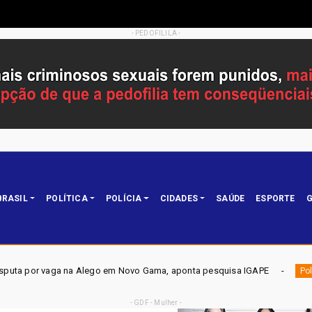
- PEDOFILILA -
BRASIL
POLÍTICA
POLÍCIA
CIDADES
SAÚDE
ESPORTE
G
go em Novo Gama, aponta pesquisa IGAPE
ELEIÇÕES DF 202
Política
- GDF - Mulher -