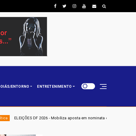
OIÁS/ENTORNO
ENTRETENIMENTO
6 - Mobiliza aposta em nominata completa e mira eleger três deputados di