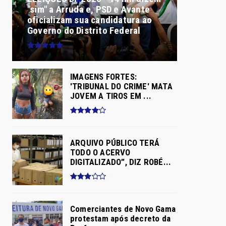
"sim" a Arruda e, PSD e Avante
oficializam sua candidatura ao
Governo do Distrito Federal
IMAGENS FORTES:
'TRIBUNAL DO CRIME' MATA
JOVEM A TIROS EM ...
ARQUIVO PÚBLICO TERÁ
TODO O ACERVO
DIGITALIZADO”, DIZ ROBÉ...
Comerciantes de Novo Gama
protestam após decreto da