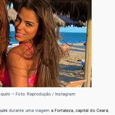
iquíni — Foto: Reprodução / Instagram
uíni
durante uma viagem
a Fortaleza, capital do Ceará
,