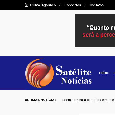
Quinta, Agosto 6
Sobre Nós
Contatos
INÍCIO
biliza aposta em nominata completa e mira eleger três deputados distrita
ÚLTIMAS NOTÍCIAS: