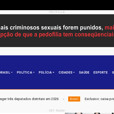
- PEDOFILILA -
BRASIL
POLÍTICA
POLÍCIA
CIDADES
SAÚDE
ESPORTE
G
is em 2026
Exclusivo: caixa-preta revela piloto comparando
Brasil
- GDF - Mulher -