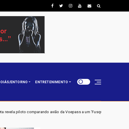
OIÁS/ENTORNO
ENTRETENIMENTO
 avião da Voepass a um 'Fusquinha' e admitindo falha no sistema de degelo