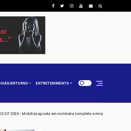
OIÁS/ENTORNO
ENTRETENIMENTO
osta em nominata completa e mira eleger três deputados distritais em 202