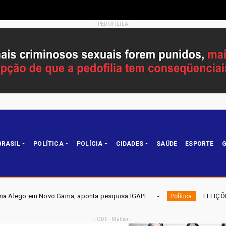
- PEDOFILILA -
BRASIL
POLÍTICA
POLÍCIA
CIDADES
SAÚDE
ESPORTE
G
a, aponta pesquisa IGAPE
ELEIÇÕES DF 2026 - Mobiliza ap
Política
- GDF - Mulher -