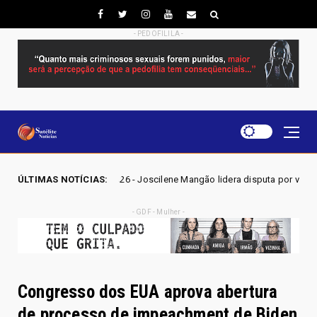
- PEDOFILILA -
EIÇÕES GO 2026 - Joscilene Mangão lidera disputa por vaga na Alego em
ÚLTIMAS NOTÍCIAS:
- GDF - Mulher -
Congresso dos EUA aprova abertura
de processo de impeachment de Biden