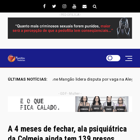
- PEDOFILILA -
ene Mangão lidera disputa por vaga na Alego em Novo Gama, aponta pesq
ÚLTIMAS NOTÍCIAS:
- GDF - Mulher -
A 4 meses de fechar, ala psiquiátrica
da Colmeia ainda tem 139 presos