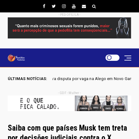
- PEDOFILILA -
ão lidera disputa por vaga na Alego em Novo Gama, aponta pesquisa IGA
ÚLTIMAS NOTÍCIAS:
- GDF - Mulher -
Saiba com que países Musk tem treta
por decisões judiciais contra o X