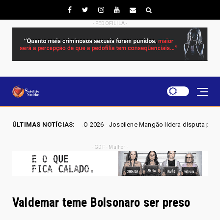
- PEDOFILILA -
S GO 2026 - Joscilene Mangão lidera disputa por vaga na Alego em Novo
ÚLTIMAS NOTÍCIAS:
- GDF - Mulher -
Valdemar teme Bolsonaro ser preso