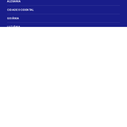
ALEXANIA
CIDADE OCIDENTAL
GOIÂNIA
LUZIÂNIA
NOVO GAMA
VALPARAISO DE GOIÁS
VEJA TAMBÉM
CELEBRIDADES
JUSTIÇA
OBITUÁRIO
OPINIÃO
SANTA MARIA
SIGA