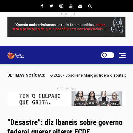
- PEDOFILILA -
ÕES GO 2026 - Joscilene Mangão lidera disputa por vaga na Alego em No
ÚLTIMAS NOTÍCIAS:
- GDF - Mulher -
“Desastre”: diz Ibaneis sobre governo
federal querer alterar FCDF