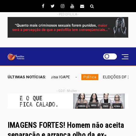
- PEDOFILILA -
PE
ÚLTIMAS NOTÍCIAS:
ELEIÇÕES DF 2026 - Mobiliza aposta em nominata compl
Política
- GDF - Mulher -
IMAGENS FORTES! Homem não aceita
separação e arranca olho da ex-