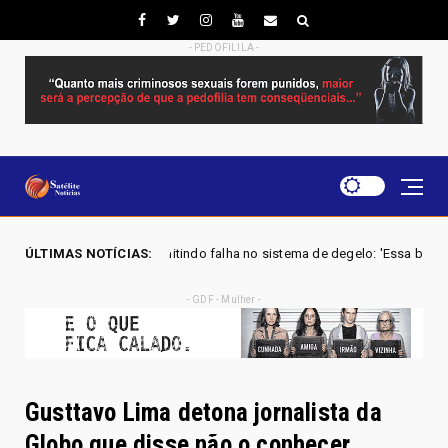
- PEDOFILILA -
 e admitindo falha no sistema de degelo: 'Essa b** não tá funcionando'
ÚLTIMAS NOTÍCIAS:
- GDF - Mulher -
Gusttavo Lima detona jornalista da
Globo que disse não o conhecer