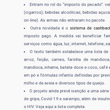
Entram no rol do “imposto do pecado”: v
(cigarros); bebidas alcoólicas; bebidas açuc
on-line). As armas não entraram no pacote.
Outra novidade é o
sistema de cashbac
imposto pago. A medida vai beneficiar fa
serviços como água, luz, internet, telefone, 
O texto também estabelece uma lista de a
arroz, feijão, carnes, farinha de mandioc
mandioca, inhame, batata-doce e coco, café e 
em pó e fórmulas infantis definidas por prev
milho e de aveia e diversos tipos de queijo.
O projeto ainda prevê isenção a uma séri
de gripe, Covid-19 e sarampo, além de insuli
o HIV. Veja aqui a lista completa.