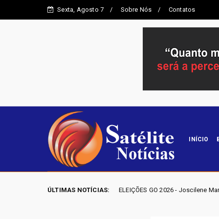
Sexta, Agosto 7
Sobre Nós
Contatos
INÍCIO
ÚLTIMAS NOTÍCIAS:
ELEIÇÕES GO 2026 - Joscilene Mangão lidera disputa p
Entorno