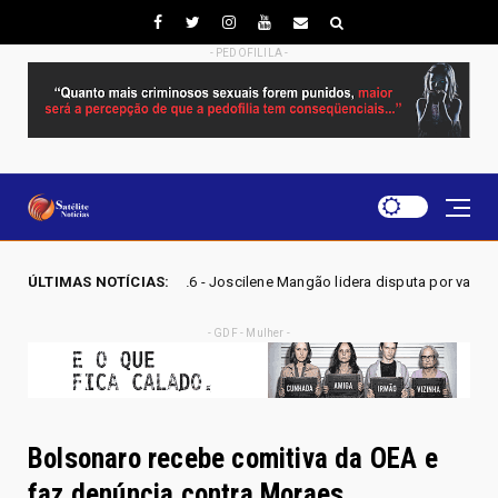
- PEDOFILILA -
 2026 - Joscilene Mangão lidera disputa por vaga na Alego em Novo Gam
ÚLTIMAS NOTÍCIAS:
- GDF - Mulher -
Bolsonaro recebe comitiva da OEA e
faz denúncia contra Moraes