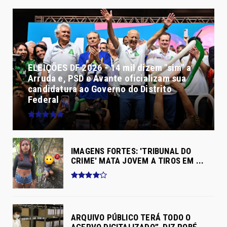
ELEIÇÕES DF 2026 - 14 mil dizem "sim" a
Arruda e, PSD e Avante oficializam sua
candidatura ao Governo do Distrito
Federal
IMAGENS FORTES: 'TRIBUNAL DO
CRIME' MATA JOVEM A TIROS EM ...
ARQUIVO PÚBLICO TERÁ TODO O