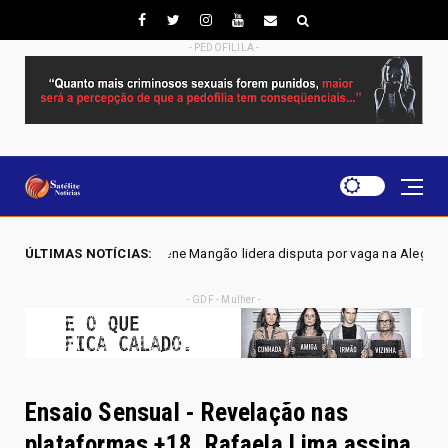
- PEDOFILILA -
scilene Mangão lidera disputa por vaga na Alego em Novo Gama, aponta 
ÚLTIMAS NOTÍCIAS:
- GDF - Mulher -
Ensaio Sensual - Revelação nas
plataformas +18, Rafaela Lima assina