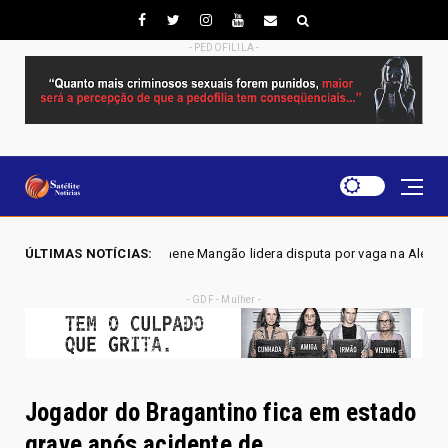
- PEDOFILILA -
oscilene Mangão lidera disputa por vaga na Alego em Novo Gama, aponta
ÚLTIMAS NOTÍCIAS:
- GDF - Mulher -
Jogador do Bragantino fica em estado
grave após acidente de