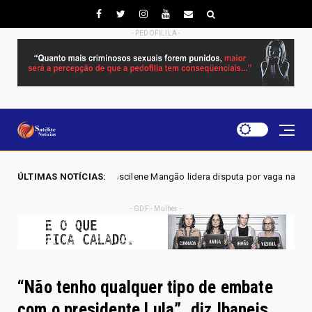
- PEDOFILILA -
Joscilene Mangão lidera disputa por vaga na Alego em Novo Gama, apont
ÚLTIMAS NOTÍCIAS:
- GDF - Mulher -
“Não tenho qualquer tipo de embate
com o presidente Lula”, diz Ibaneis