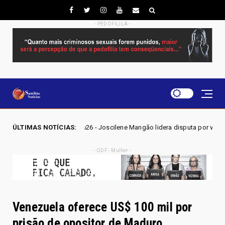
- PEDOFILILA -
O 2026 - Joscilene Mangão lidera disputa por vaga na Alego em Novo Ga
ÚLTIMAS NOTÍCIAS:
- GDF - Mulher -
Venezuela oferece US$ 100 mil por
prisão de opositor de Maduro