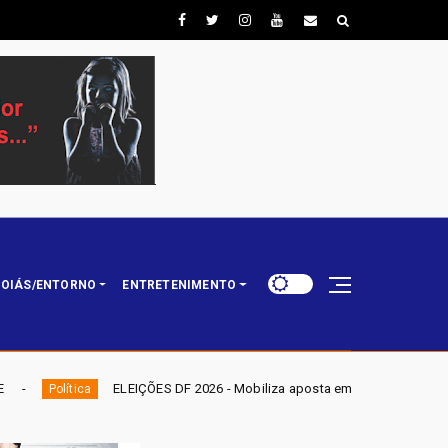
OIÁS/ENTORNO
ENTRETENIMENTO
 DF 2026 - Mobiliza aposta em nominata completa e mira eleger três deput