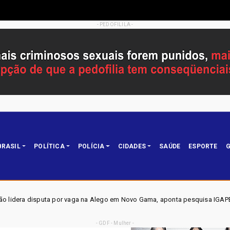
- PEDOFILILA -
BRASIL
POLÍTICA
POLÍCIA
CIDADES
SAÚDE
ESPORTE
G
na Alego em Novo Gama, aponta pesquisa IGAPE
ELEIÇÕES
Política
- GDF - Mulher -