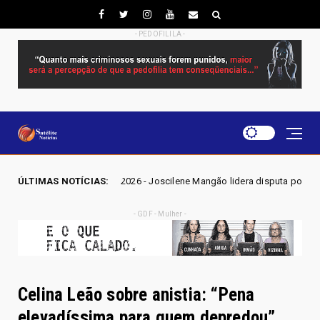
- PEDOFILILA -
 GO 2026 - Joscilene Mangão lidera disputa por vaga na Alego em Novo 
ÚLTIMAS NOTÍCIAS:
- GDF - Mulher -
Celina Leão sobre anistia: “Pena
elevadíssima para quem depredou”