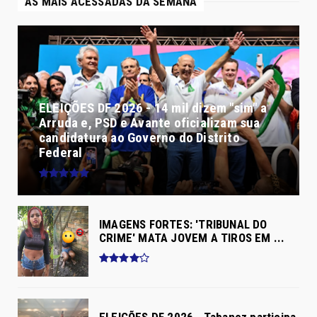
AS MAIS ACESSADAS DA SEMANA
ELEIÇÕES DF 2026 - 14 mil dizem "sim" a
Arruda e, PSD e Avante oficializam sua
candidatura ao Governo do Distrito
Federal
IMAGENS FORTES: 'TRIBUNAL DO
CRIME' MATA JOVEM A TIROS EM ...