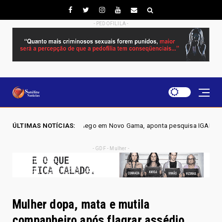
- PEDOFILILA -
ga na Alego em Novo Gama, aponta pesquisa IGAPE
ÚLTIMAS NOTÍCIAS:
ELEIÇ
Política
- GDF - Mulher -
Mulher dopa, mata e mutila
companheiro após flagrar assédio