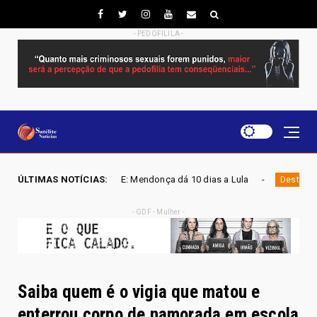
- PEDOFILILA -
URGENTE: Mendonça dá 10 dias a Lula
ÚLTIMAS NOTÍCIAS:
ELEIÇÕES 202
Destaque
- GDF - Mulher -
Saiba quem é o vigia que matou e
enterrou corpo de namorada em escola