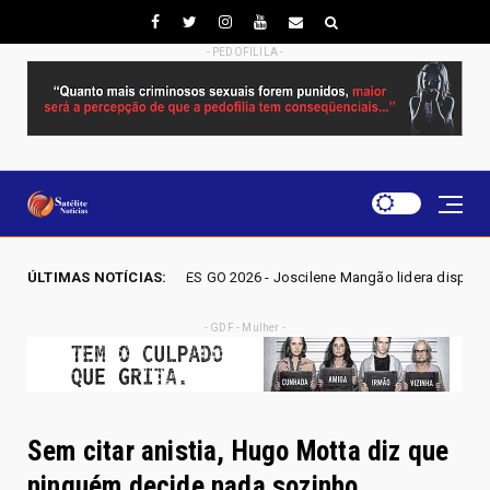
- PEDOFILILA -
ELEIÇÕES GO 2026 - Joscilene Mangão lidera disputa por vaga na Alego 
ÚLTIMAS NOTÍCIAS:
- GDF - Mulher -
Sem citar anistia, Hugo Motta diz que
ninguém decide nada sozinho