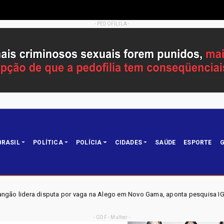
- PEDOFILILA -
BRASIL
POLÍTICA
POLÍCIA
CIDADES
SAÚDE
ESPORTE
G
ga na Alego em Novo Gama, aponta pesquisa IGAPE
ELEIÇÕ
Política
- GDF - Mulher -