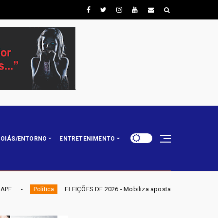
OIÁS/ENTORNO
ENTRETENIMENTO
ES DF 2026 - Mobiliza aposta em nominata completa e mira eleger três dep