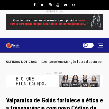
- PEDOFILILA -
 2026 - Joscilene Mangão lidera disputa por vaga na Alego em Novo Gam
ÚLTIMAS NOTÍCIAS:
- GDF - Mulher -
Valparaíso de Goiás fortalece a ética e
a transparência com novo Código de