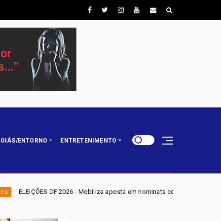
OIÁS/ENTORNO
ENTRETENIMENTO
6 - Mobiliza aposta em nominata completa e mira eleger três deputados di