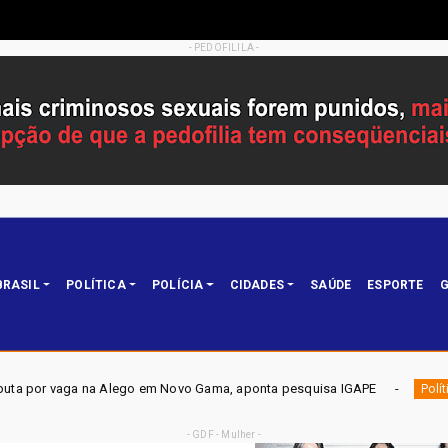
- PEDOFILILA -
BRASIL
POLÍTICA
POLÍCIA
CIDADES
SAÚDE
ESPORTE
G
go em Novo Gama, aponta pesquisa IGAPE
ELEIÇÕES DF 202
Política
- GDF - Mulher -