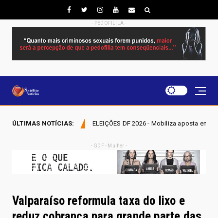
- PEDOFILILA -
ELEIÇÕES DF 2026 - Mobiliza aposta em nominata completa e mira eleger
ÚLTIMAS NOTÍCIAS:
- GDF - Mulher -
Valparaíso reformula taxa do lixo e
reduz cobrança para grande parte das