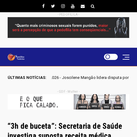
- PEDOFILILA -
2026 - Joscilene Mangão lidera disputa por vaga na Alego em Novo Gama,
ÚLTIMAS NOTÍCIAS:
- GDF - Mulher -
“3h de buceta”: Secretaria de Saúde
investiga suposta receita médica