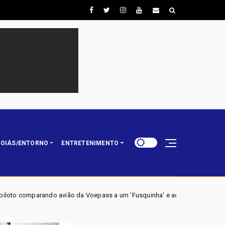
OIÁS/ENTORNO
ENTRETENIMENTO
a Voepass a um 'Fusquinha' e admitindo falha no sistema de degelo: 'Essa 