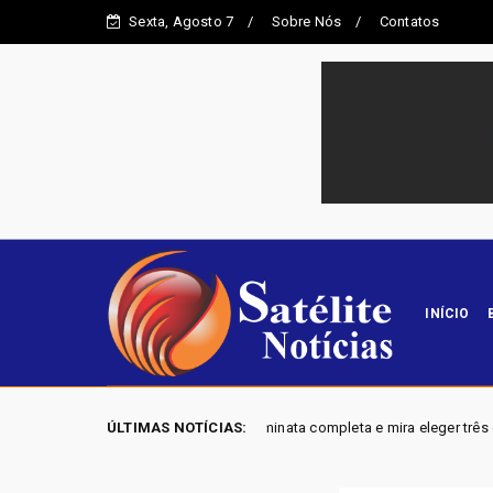
Sexta, Agosto 7
Sobre Nós
Contatos
INÍCIO
posta em nominata completa e mira eleger três deputados distritais em 20
ÚLTIMAS NOTÍCIAS: