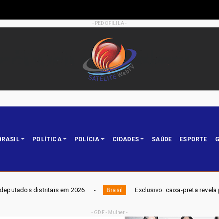
- PEDOFILILA -
BRASIL
POLÍTICA
POLÍCIA
CIDADES
SAÚDE
ESPORTE
G
26
Exclusivo: caixa-preta revela piloto comparando avião d
Brasil
- GDF - Mulher -