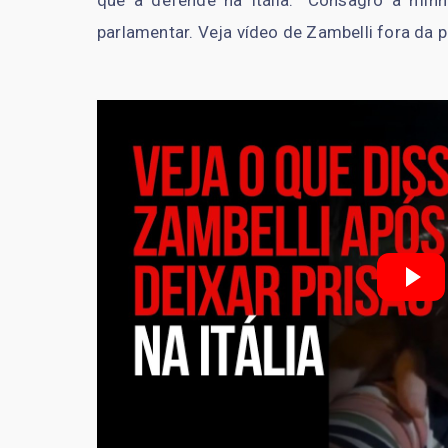
que a defende na Itália. “Consagro a minh
parlamentar. Veja vídeo de Zambelli fora da p