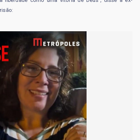
a liberdade como uma vitória de Deus”, disse a ex-
risão: