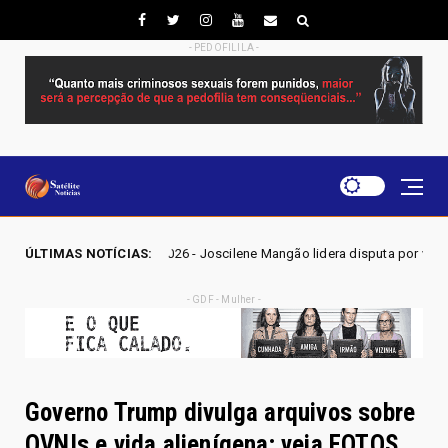
- PEDOFILILA -
 Joscilene Mangão lidera disputa por vaga na Alego em Novo Gama, apont
ÚLTIMAS NOTÍCIAS:
- GDF - Mulher -
Governo Trump divulga arquivos sobre
OVNIs e vida alienígena; veja FOTOS