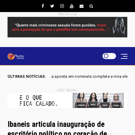
- PEDOFILILA -
a aposta em nominata completa e mira eleger três deputados distritais em
ÚLTIMAS NOTÍCIAS:
- GDF - Mulher -
Ibaneis articula inauguração de
escritório político no coração de