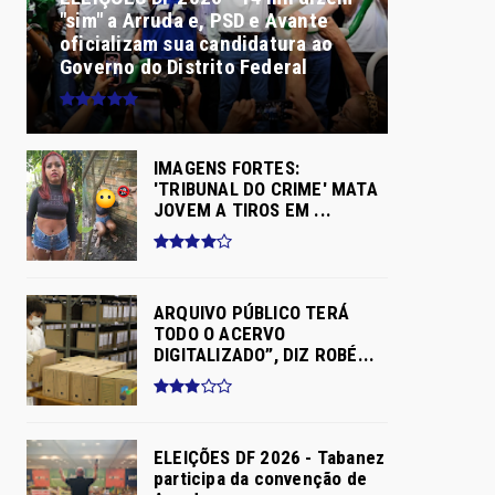
"sim" a Arruda e, PSD e Avante
oficializam sua candidatura ao
Governo do Distrito Federal
IMAGENS FORTES:
'TRIBUNAL DO CRIME' MATA
JOVEM A TIROS EM ...
ARQUIVO PÚBLICO TERÁ
TODO O ACERVO
DIGITALIZADO”, DIZ ROBÉ...
ELEIÇÕES DF 2026 - Tabanez
participa da convenção de