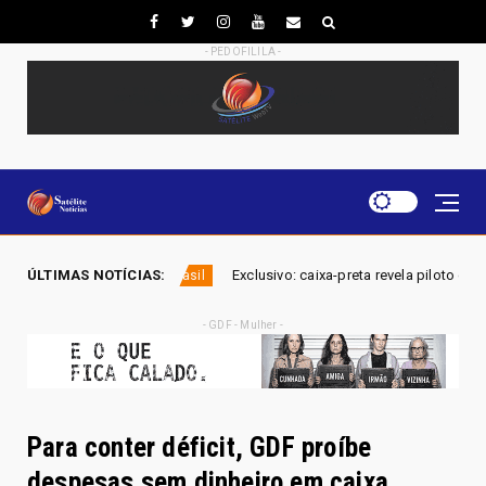
- PEDOFILILA -
ÚLTIMAS NOTÍCIAS:
Exclusivo: caixa-preta revela piloto comparando avião da Voepass a 
sil
- GDF - Mulher -
Para conter déficit, GDF proíbe
despesas sem dinheiro em caixa