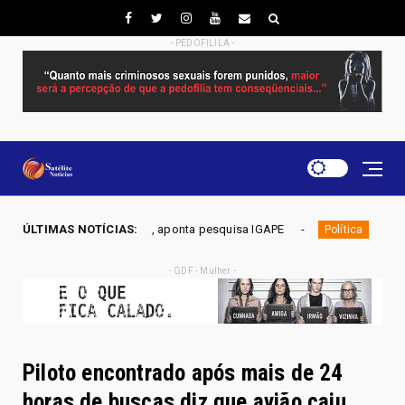
- PEDOFILILA -
vo Gama, aponta pesquisa IGAPE
ÚLTIMAS NOTÍCIAS:
ELEIÇÕES DF 2026 - Mobil
Política
- GDF - Mulher -
Piloto encontrado após mais de 24
horas de buscas diz que avião caiu