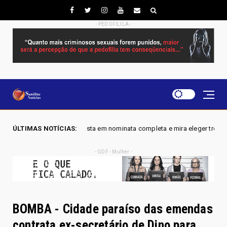
- PEDOFILILA -
aposta em nominata completa e mira eleger três deputados distritais em 2
ÚLTIMAS NOTÍCIAS:
- GDF - Mulher -
BOMBA - Cidade paraíso das emendas
contrata ex-secretário de Dino para