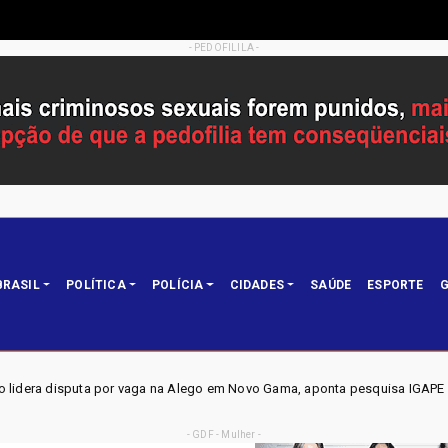
- PEDOFILILA -
BRASIL
POLÍTICA
POLÍCIA
CIDADES
SAÚDE
ESPORTE
G
a Alego em Novo Gama, aponta pesquisa IGAPE
ELEIÇÕES 
Política
- GDF - Mulher -