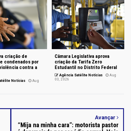
a criação de
Câmara Legislativa aprova
de condenados por
criação da Tarifa Zero
violência contra a
Estudantil no Distrito Federal
Agência Satélite Notícias
Aug
03, 2026
télite Notícias
Aug
Avançar
“Mija na minha cara”: motorista pastor