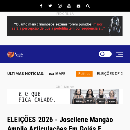
- PEDOFILILA -
uisa IGAPE
ÚLTIMAS NOTÍCIAS:
ELEIÇÕES DF 2026 - Mobiliza aposta em nomina
Política
- GDF - Mulher -
ELEIÇÕES 2026 - Joscilene Mangão
Amplia Articulações Em Goiás E