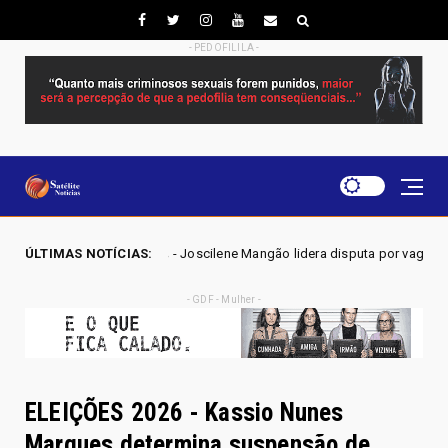
- PEDOFILILA -
 Joscilene Mangão lidera disputa por vaga na Alego em Novo Gama, apont
ÚLTIMAS NOTÍCIAS:
- GDF - Mulher -
ELEIÇÕES 2026 - Kassio Nunes
Marques determina suspensão de