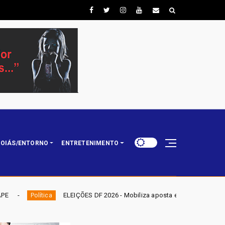
OIÁS/ENTORNO
ENTRETENIMENTO
ÕES DF 2026 - Mobiliza aposta em nominata completa e mira eleger três de