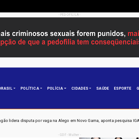
- PEDOFILILA -
BRASIL
POLÍTICA
POLÍCIA
CIDADES
SAÚDE
ESPORTE
G
aga na Alego em Novo Gama, aponta pesquisa IGAPE
ELEIÇ
Política
- GDF - Mulher -