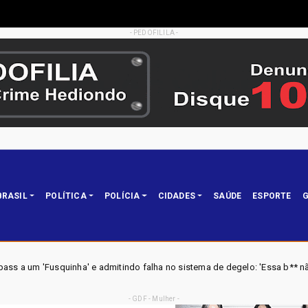
- PEDOFILILA -
BRASIL
POLÍTICA
POLÍCIA
CIDADES
SAÚDE
ESPORTE
G
do falha no sistema de degelo: 'Essa b** não tá funcionando'
Brasil
- GDF - Mulher -