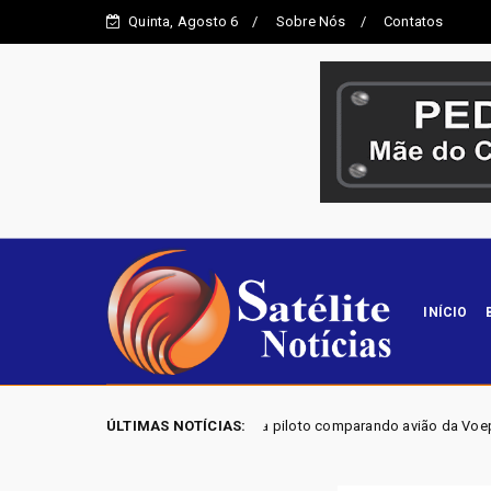
Quinta, Agosto 6
Sobre Nós
Contatos
INÍCIO
reta revela piloto comparando avião da Voepass a um 'Fusquinha' e admitin
ÚLTIMAS NOTÍCIAS: