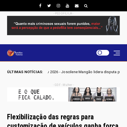
- PEDOFILILA -
 GO 2026 - Joscilene Mangão lidera disputa por vaga na Alego em Novo G
ÚLTIMAS NOTÍCIAS:
- GDF - Mulher -
Flexibilização das regras para
customização de veículos ganha força