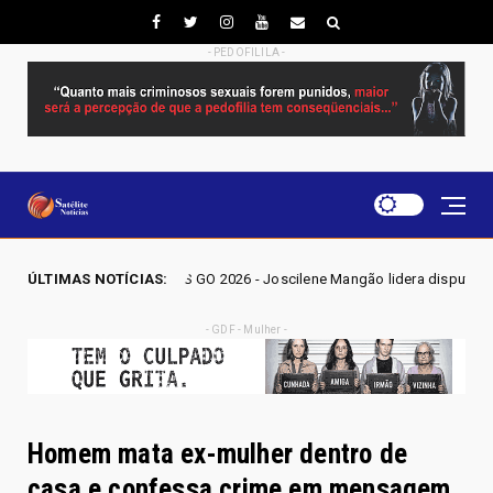
- PEDOFILILA -
ÕES GO 2026 - Joscilene Mangão lidera disputa por vaga na Alego em No
ÚLTIMAS NOTÍCIAS:
- GDF - Mulher -
Homem mata ex-mulher dentro de
casa e confessa crime em mensagem