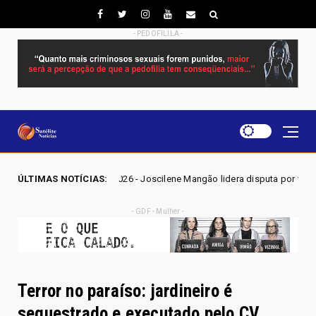
- PEDOFILILA -
GO 2026 - Joscilene Mangão lidera disputa por vaga na Alego em Novo Ga
ÚLTIMAS NOTÍCIAS:
- GDF - Mulher -
Terror no paraíso: jardineiro é
sequestrado e executado pelo CV