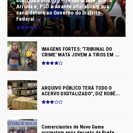
ELEIÇÕES DF 2026 - 14 mil dizem "sim" a
Arruda e, PSD e Avante oficializam sua
candidatura ao Governo do Distrito
Federal
IMAGENS FORTES: 'TRIBUNAL DO
CRIME' MATA JOVEM A TIROS EM ...
ARQUIVO PÚBLICO TERÁ TODO O
ACERVO DIGITALIZADO”, DIZ ROBÉ...
Comerciantes de Novo Gama
protestam após decreto da Prefe...